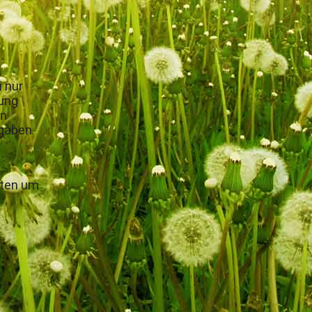
 nur
hung
en
ngaben.
aten um