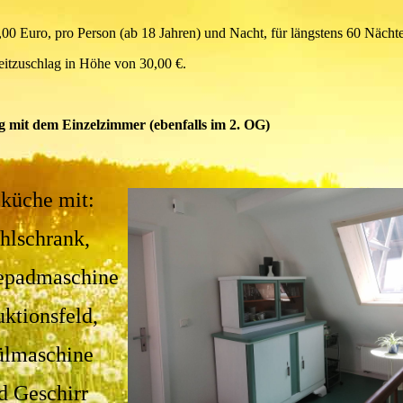
00 Euro, pro Person (ab 18 Jahren) und Nacht, für längstens 60 Nächte
eitzuschlag in Höhe von 30,00 €.
 mit dem Einzelzimmer (ebenfalls im 2. OG)
eküche
mit:
hlschrank,
epadmaschine
uktionsfeld,
ülmaschine
d Geschirr