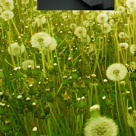
Wa
un